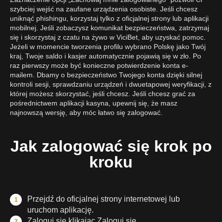
szybciej wejść na zaufane urządzenia osobiste. Jeśli chcesz
uniknąć phishingu, korzystaj tylko z oficjalnej strony lub aplikacji
mobilnej. Jeśli zobaczysz komunikat bezpieczeństwa, zatrzymaj
się i skorzystaj z czatu na żywo w ViciBet, aby uzyskać pomoc.
Jeżeli w momencie tworzenia profilu wybrano Polskę jako Twój
kraj, Twoje saldo i kasjer automatycznie pojawią się w zło. Po
raz pierwszy może być konieczne potwierdzenie konta e-
mailem. Dbamy o bezpieczeństwo Twojego konta dzięki silnej
kontroli sesji, sprawdzaniu urządzeń i dwuetapowej weryfikacji, z
której możesz skorzystać, jeśli chcesz. Jeśli chcesz grać za
pośrednictwem aplikacji kasyna, upewnij się, że masz
najnowszą wersję, aby móc łatwo się zalogować.
Jak zalogować się krok po
kroku
Przejdź do oficjalnej strony internetowej lub
uruchom aplikację.
Zaloguj się klikając Zaloguj się.