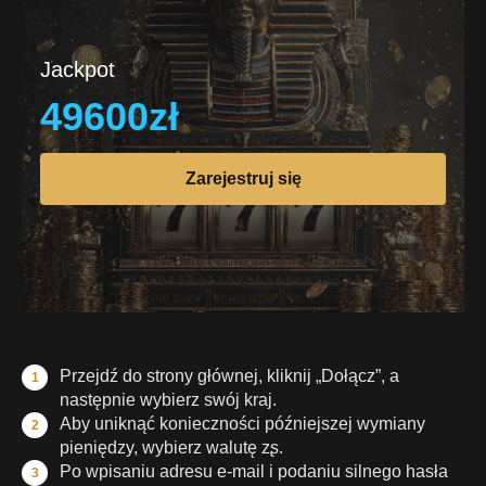
Jackpot
49600zł
Zarejestruj się
Przejdź do strony głównej, kliknij „Dołącz”, a
następnie wybierz swój kraj.
Aby uniknąć konieczności późniejszej wymiany
pieniędzy, wybierz walutę zʂ.
Po wpisaniu adresu e-mail i podaniu silnego hasła