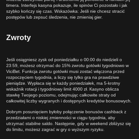
timera. Interfejs kasyna pokazuje, ile spinów Ci pozostało i jak
szybko kończy się czas. Wskazówka: Jeśli nie chcesz stracić
postępów lub zepsuć śledzenia, nie zmieniaj gier.
Zwroty
Jeśli osiągniesz zysk od poniedziałku o 00:00 do niedzieli o
23:59, możesz otrzymać do 15% zwrotu gotówki tygodniowo w
ViciBet. Funkcja zwrotu gotówki musi zostać włączona przed
rozpoczęciem tygodnia, a liczy się tylko gra na prawdziwe
pieniądze. Wypłaca się w każdy poniedziałek, ma 5-krotny
wskaźnik rotacji i tygodniowy limit 4000 zł. Kasyno oblicza
stawkę Twojego poziomu, odejmując całkowite straty od
całkowitej liczby wygranych i dostępnych kredytów bonusowych.
Dobrym posunięciem byłoby połączenie bonusów cashback z
przedziałami o niskiej zmienności w ciągu tygodnia, aby
utrzymać stabilne saldo. Następnie, gdy w weekend zbliżysz się
do limitu, możesz zagrać w gry o wyższym ryzyku.