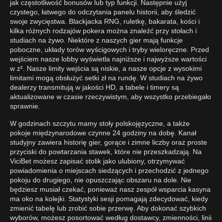
jak częstotliwość bonusów lub typ funkcji. Następnie użyj
czystego, łatwego do odczytania panelu historii, aby śledzić
swoje zwycięstwa. Blackjacka RNG, ruletkę, bakarata, kości i
kilka różnych rodzajów pokera można znaleźć przy stołach i
studiach na żywo. Niektóre z naszych gier mają funkcje
poboczne, układy torów wyścigowych i tryby wieloręczne. Przed
wejściem nasze lobby wyświetla najniższe i najwyższe wartości
w z². Nasze limity wejścia są niskie, a nasze opcje z wysokimi
limitami mogą obsłużyć setki zł na rundę. W studiach na żywo
dealerzy transmitują w jakości HD, a tabele i timery są
aktualizowane w czasie rzeczywistym, aby wszystko przebiegało
sprawnie.
W godzinach szczytu mamy stoły polskojęzyczne, a także
pokoje międzynarodowe czynne 24 godziny na dobę. Kanał
studyjny zawiera historię gier, gorące i zimne liczby oraz proste
przyciski do powtarzania stawek, które nie przeszkadzają. Na
ViciBet możesz zapisać stolik jako ulubiony, otrzymywać
powiadomienia o miejscach siedzących i przechodzić z jednego
pokoju do drugiego, nie opuszczając obszaru na dole. Nie
będziesz musiał czekać, ponieważ nasz zespół wsparcia kasyna
ma oko na kolejki. Statystyki sesji pomagają zdecydować, kiedy
zmienić tabelę lub zrobić sobie przerwę. Aby dokonać szybkich
wyborów, możesz posortować według dostawcy, zmienności, linii