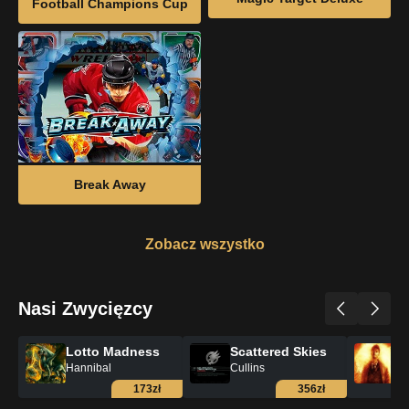
Football Champions Cup
Break Away
Zobacz wszystko
Nasi Zwycięzcy
Lotto Madness
Scattered Skies
Se
Hannibal
Cullins
YI
173zł
356zł