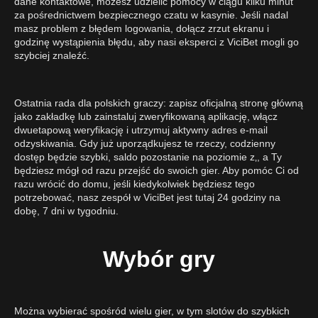
dane kontaktowe, możesz udzielić pomocy w ciągu kilku minut
za pośrednictwem bezpiecznego czatu w kasynie. Jeśli nadal
masz problem z błędem logowania, dołącz zrzut ekranu i
godzinę wystąpienia błędu, aby nasi eksperci z ViciBet mogli go
szybciej znaleźć.
Ostatnia rada dla polskich graczy: zapisz oficjalną stronę główną
jako zakładkę lub zainstaluj zweryfikowaną aplikację, włącz
dwuetapową weryfikację i utrzymuj aktywny adres e-mail
odzyskiwania. Gdy już uporządkujesz te rzeczy, codzienny
dostęp będzie szybki, saldo pozostanie na poziomie z‚, a Ty
będziesz mógł od razu przejść do swoich gier. Aby pomóc Ci od
razu wrócić do domu, jeśli kiedykolwiek będziesz tego
potrzebować, nasz zespół w ViciBet jest tutaj 24 godziny na
dobę, 7 dni w tygodniu.
Wybór gry
Można wybierać spośród wielu gier, w tym slotów do szybkich