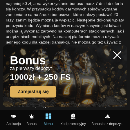
najmniej 50 zł, a na wykorzystanie bonusu masz 7 dni lub oferta
się kończy. W przypadku kodów darmowych spinów wygrane
zamieniane są na środki bonusowe, które należy postawić 20
razy, zanim będzie można je wypłacić. Następnie dokonaj wpłaty
po użyciu kodu. Wymiana kodów w naszym kasynie jest łatwa i
można ją wykonać zarówno na komputerach stacjonarnych, jak i
urządzeniach mobilnych. Na naszej platformie można używać
jednego kodu dla każdej transakcji, nie można go też używać z
cashbackiem ani rakebackiem. Najpierw otwórz szczegóły
oferty, aby upewnić się, że znasz limity.
Bonus
za pierwszy depozyt
Zasadniczo maksymalny bonus, jaki można przekonwertować,
1000zł + 250 FS
wynosi 10x, liczba gier slotowych wynosi 100% toward rollover,
live games count 10%, a niektóre gry w ogóle się nie liczą.
Zakład powyżej 20 zł na spin lub rundę może anulować ofertę
Zarejestruj się
bonusową. Wartość swobodnego spinu, np. 0,50 zł, jest
pokazana w wyskakującym okienku. Na naszej platformie
możesz śledzić postępy w czasie rzeczywistym w sekcji Bonus
swojego profilu. Dzięki temu możesz zobaczyć, ile jeszcze masz
przewrócenia.
Aplikacja
Bonus
Menu
Kod promocyjny
Bonus bez depozytu
Zaloguj się lub załóż konto, aby użyć kodu.