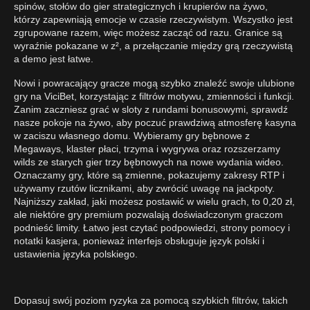
spinów, stołów do gier strategicznych i krupierów na żywo,
którzy zapewniają emocje w czasie rzeczywistym. Wszystko jest
zgrupowane razem, więc możesz zacząć od razu. Granice są
wyraźnie pokazane w z², a przełączanie między grą rzeczywistą
a demo jest łatwe.
Nowi i powracający gracze mogą szybko znaleźć swoje ulubione
gry na ViciBet, korzystając z filtrów motywu, zmienności i funkcji.
Zanim zaczniesz grać w sloty z rundami bonusowymi, sprawdź
nasze pokoje na żywo, aby poczuć prawdziwą atmosferę kasyna
w zaciszu własnego domu. Wybieramy gry bębnowe z
Megaways, klaster płaci, trzyma i wygrywa oraz rozszerzamy
wilds ze starych gier trzy bębnowych na nowe wydania wideo.
Oznaczamy gry, które są zmienne, pokazujemy zakresy RTP i
używamy rzutów licznikami, aby zwrócić uwagę na jackpoty.
Najniższy zakład, jaki możesz postawić w wielu grach, to 0,20 zł,
ale niektóre gry premium pozwalają doświadczonym graczom
podnieść limity. Łatwo jest czytać podpowiedzi, strony pomocy i
notatki kasjera, ponieważ interfejs obsługuje język polski i
ustawienia języka polskiego.
Dopasuj swój poziom ryzyka za pomocą szybkich filtrów, takich