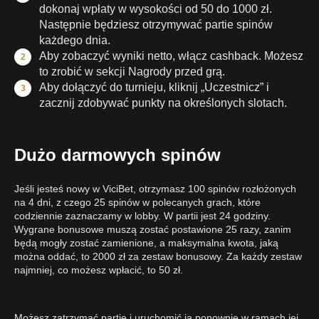
dokonaj wpłaty w wysokości od 50 do 1000 zł.
Następnie będziesz otrzymywać partie spinów
każdego dnia.
Aby zobaczyć wyniki netto, włącz cashback. Możesz
to zrobić w sekcji Nagrody przed grą.
Aby dołączyć do turnieju, kliknij „Uczestnicz” i
zacznij zdobywać punkty na określonych slotach.
Dużo darmowych spinów
Jeśli jesteś nowy w ViciBet, otrzymasz 100 spinów rozłożonych
na 4 dni, z czego 25 spinów w polecanych grach, które
codziennie zaznaczamy w lobby. W partii jest 24 godziny.
Wygrane bonusowe muszą zostać postawione 25 razy, zanim
będą mogły zostać zamienione, a maksymalna kwota, jaką
można oddać, to 2000 zł za zestaw bonusowy. Za każdy zestaw
najmniej, co możesz wpłacić, to 50 zł.
Możesz zatrzymać partię i uruchomić ją ponownie w ramach jej