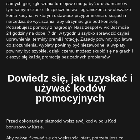
samych gier, zgłoszenia turniejowe mogą być uruchamiane w
tym samym czasie. Bezpieczeństwo i ograniczenia: w obszarze
konta kasyna, w którym ustawiasz przypomnienia o sesjach i
narzędzia do wyciszania, aby utrzymać grę pod kontrolą.
Potrzebujesz pomocy z nagrodą? Nasz zespół w ViciBet może
24 godziny na dobę, 7 dni w tygodniu szybko sprawdzić czyjeś
uprawnienia, terminy premii i rotację. Zasady powinny być łatwe
do zrozumienia, wypłaty powinny być niezawodne, a wypłaty
powinny być szybkie, dzięki czemu możesz skupić się na grach i
cieszyć się każdą promocją bez żadnych problemów.
Dowiedz się, jak uzyskać i
używać kodów
promocyjnych
Przed dokonaniem płatności wpisz swój kod w polu Kod
bonusowy w Kasie.
Aby zakwalifikować się do większości ofert, potrzebujesz co