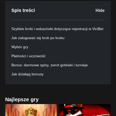
Spis treści
Hide
Szybkie kroki i wskazówki dotyczące rejestracji w ViciBet
Jak zalogować się krok po kroku
Wybór gry
Płatności i uczciwość
Bonus: darmowe spiny, zwrot gotówki i turnieje
Jak działają bonusy
Dużo darmowych spinów
Zwroty
Najlepsze gry
Turnieje
Dowiedz się, jak uzyskać i używać kodów promocyjnych