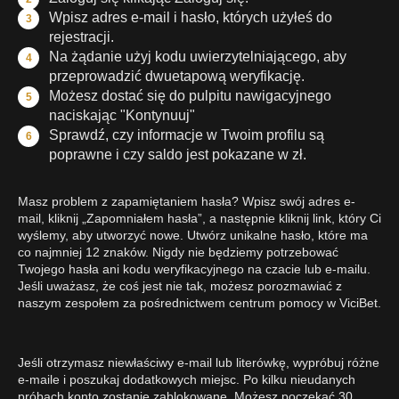
Wpisz adres e-mail i hasło, których użyłeś do
rejestracji.
Na żądanie użyj kodu uwierzytelniającego, aby
przeprowadzić dwuetapową weryfikację.
Możesz dostać się do pulpitu nawigacyjnego
naciskając "Kontynuuj"
Sprawdź, czy informacje w Twoim profilu są
poprawne i czy saldo jest pokazane w zł.
Masz problem z zapamiętaniem hasła? Wpisz swój adres e-
mail, kliknij „Zapomniałem hasła”, a następnie kliknij link, który Ci
wyślemy, aby utworzyć nowe. Utwórz unikalne hasło, które ma
co najmniej 12 znaków. Nigdy nie będziemy potrzebować
Twojego hasła ani kodu weryfikacyjnego na czacie lub e-mailu.
Jeśli uważasz, że coś jest nie tak, możesz porozmawiać z
naszym zespołem za pośrednictwem centrum pomocy w ViciBet.
Jeśli otrzymasz niewłaściwy e-mail lub literówkę, wypróbuj różne
e-maile i poszukaj dodatkowych miejsc. Po kilku nieudanych
próbach konto zostanie zablokowane. Możesz poczekać 30