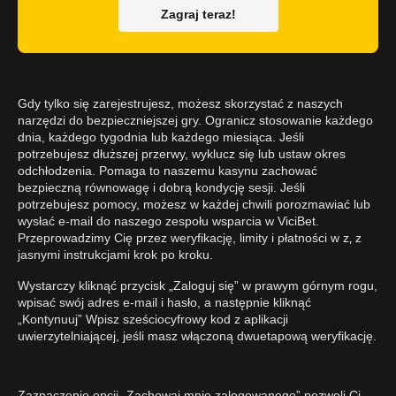
Zagraj teraz!
Gdy tylko się zarejestrujesz, możesz skorzystać z naszych
narzędzi do bezpieczniejszej gry. Ogranicz stosowanie każdego
dnia, każdego tygodnia lub każdego miesiąca. Jeśli
potrzebujesz dłuższej przerwy, wyklucz się lub ustaw okres
odchłodzenia. Pomaga to naszemu kasynu zachować
bezpieczną równowagę i dobrą kondycję sesji. Jeśli
potrzebujesz pomocy, możesz w każdej chwili porozmawiać lub
wysłać e-mail do naszego zespołu wsparcia w ViciBet.
Przeprowadzimy Cię przez weryfikację, limity i płatności w z‚ z
jasnymi instrukcjami krok po kroku.
Wystarczy kliknąć przycisk „Zaloguj się” w prawym górnym rogu,
wpisać swój adres e-mail i hasło, a następnie kliknąć
„Kontynuuj” Wpisz sześciocyfrowy kod z aplikacji
uwierzytelniającej, jeśli masz włączoną dwuetapową weryfikację.
Zaznaczenie opcji „Zachowaj mnie zalogowanego” pozwoli Ci