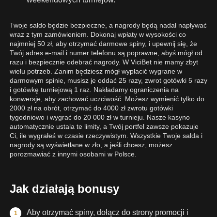
Twoje saldo będzie bezpieczne, a nagrody będą nadal napływać
wraz z tym zamówieniem. Dokonaj wpłaty w wysokości co
najmniej 50 zł, aby otrzymać darmowe spiny, i upewnij się, że
Twój adres e-mail i numer telefonu są poprawne, abyś mógł od
razu i bezpiecznie odebrać nagrody. W ViciBet nie mamy zbyt
wielu potrzeb. Zanim będziesz mógł wypłacić wygrane w
darmowym spinie, musisz je oddać 25 razy, zwrot gotówki 5 razy
i gotówkę turniejową 1 raz. Nakładamy ograniczenia na
konwersje, aby zachować uczciwość. Możesz wymienić tylko do
2000 zł na obrót, otrzymać do 4000 zł zwrotu gotówki
tygodniowo i wygrać do 20 000 zł w turnieju. Nasze kasyno
automatycznie ustala te limity, a Twój portfel zawsze pokazuje
Ci, ile wygrałeś w czasie rzeczywistym. Wszystkie Twoje salda i
nagrody są wyświetlane w zło, a jeśli chcesz, możesz
porozmawiać z innymi osobami w Polsce.
Jak działają bonusy
Aby otrzymać spiny, dołącz do strony promocji i